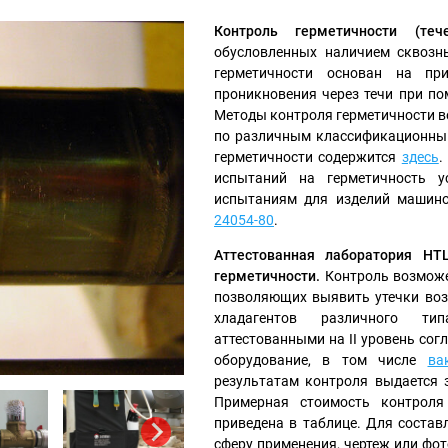
Контроль герметичности (тече
обусловленных наличием сквозн
герметичности основан на пр
проникновения через течи при по
Методы контроля герметичности в
по различным классификационным
герметичности содержится
здесь
.
испытаний на герметичность 
испытаниям для изделий машино
24054-80
.
Аттестованная лаборатория НТ
герметичности.
Контроль возможе
позволяющих выявить утечки возд
хладагентов различного тип
аттестованными на II уровень сог
оборудование, в том числе
ва
результатам контроля выдается 
Примерная стоимость контроля
приведена в таблице. Для состав
сферу применения, чертеж или фо