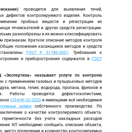
искание)
проводится для выявления течей,
ых дефектов контролируемого изделия. Контроль
именении пробных веществ и регистрации их
мощи течеискателей и других средств регистрации.
есьма разнообразны и их можно классифицировать
 признакам. Краткое описание методов контроля
 Общие положения касающиеся методов и средств
установлены
ГОСТ Р 51780-2001
. Требования к
строения и приборостроения содержатся в
ГОСТ
Ц «Экспертиза» оказывает услуги по контролю
н с применением газовых и пузырьковых методов
уха, метана, гелия, водорода, пропана, фреонов и
а. Работы проводятся дефектоскопистами,
ласно
СДАНК-02-2020
и имеющими всё необходимое
куумные рамки
собственного производства. По
заключение о качестве контролируемого объекта.
 герметичности без учета накладных расходов
ления КП необходимо сообщить описание объекта,
то, место проведения и количество контролируемых