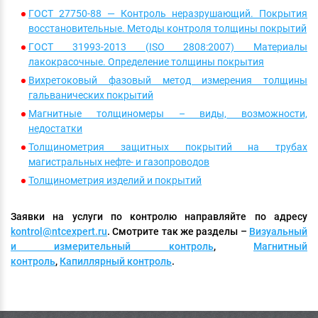
ГОСТ 27750-88 — Контроль неразрушающий. Покрытия
восстановительные. Методы контроля толщины покрытий
ГОСТ 31993-2013 (ISO 2808:2007) Материалы
лакокрасочные. Определение толщины покрытия
Вихретоковый фазовый метод измерения толщины
гальванических покрытий
Магнитные толщиномеры – виды, возможности,
недостатки
Толщинометрия защитных покрытий на трубах
магистральных нефте- и газопроводов
Толщинометрия изделий и покрытий
Заявки на услуги по контролю направляйте по адресу
kontrol@ntcexpert.ru
. Смотрите так же разделы –
Визуальный
и измерительный контроль
,
Магнитный
контроль
,
Капиллярный контроль
.